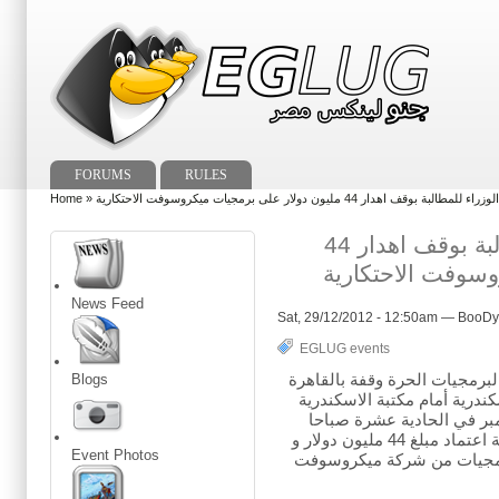
FORUMS
RULES
Home
»  اهدار 44 مليون دولار على برمجيات ميكروسوفت الاحتكارية
وقفة أمام مجلس الوزراء للمطالبة بوقف اهدار 44
وسوفت الاحتكارية
News Feed
Sat, 29/12/2012 - 12:50am — BooDy
EGLUG events
رمجيات الحرة وقفة بالقاهرة
Blogs
ندرية أمام مكتبة الاسكندرية
 الموافق 30 ديسمبر في الحادية عشرة صباحا
للاحتجاج على قرار الحكومة اعتماد مبلغ 44 مليون دولار و
Event Photos
برمجيات من شركة ميكروسوفت