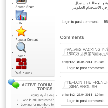
 و المطالبة باستبدال
Screen Shots
ر في الاستخدام الحكومي
Login
to post comments
95
Polls
Comments
Popular Content
VALVES PACKIN
1500万世界第3国际足
Search
erihgr1e2
-
01/04/2014 - 5:38am
Login
to post comments
Wall Papers
TEFLON THE FRENC
ACTIVE FORUM
- SINA ENGLISH
TOPICS
erihgr1e2
-
26/04/2014 - 1:04pm
إعادة أحياء eglug
who is still interested?
Login
to post comments
Looking for members to